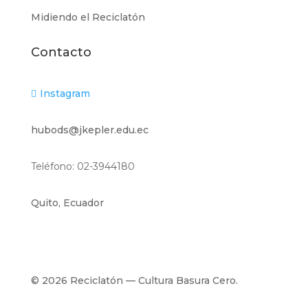
Midiendo el Reciclatón
Contacto
Instagram

hubods@jkepler.edu.ec
Teléfono: 02-3944180
Quito, Ecuador
©
2026
Reciclatón — Cultura Basura Cero.