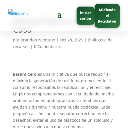
Midiendo
Iniciar
el
Manual Basura Cero en
sesión
Réciclaton
Casa
por
Brandon Neptuno
|
Oct 28, 2025
|
Biblioteca de
recursos
|
0 Comentarios
Basura Cero
es una iniciativa que busca reducir al
máximo la generación de residuos, promoviendo el
consumo responsable, la reutilización y el reciclaje.
En
JK
nos comprometemos con el cuidado del medio
ambiente, fomentando prácticas sostenibles que
ayuden a disminuir nuestra huella ecológica. Cada
pequeña acción cuenta: separar correctamente los
desechos, evitar el uso de plásticos de un solo uso y
darle nueva vida a lo que ya tenemos.